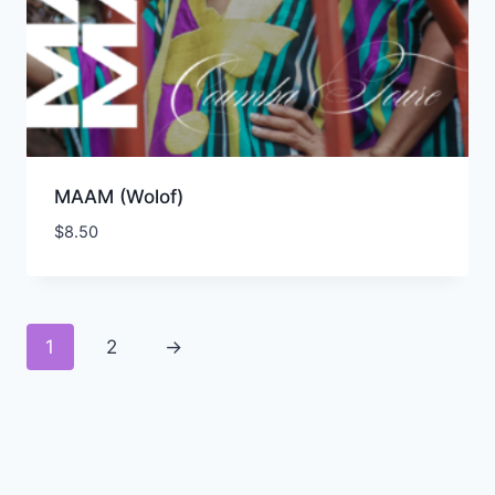
MAAM (Wolof)
$
8.50
1
2
→