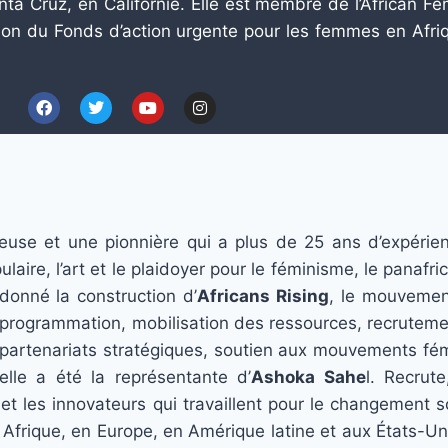
ta Cruz, en Californie. Elle est membre de l’African Fem
tion du Fonds d’action urgente pour les femmes en Afr
se et une pionnière qui a plus de 25 ans d’expérienc
ulaire, l’art et le plaidoyer pour le féminisme, le panafri
rdonné la construction d’
Africans Rising
, le mouvement
on et programmation, mobilisation des ressources, recrute
rtenariats stratégiques, soutien aux mouvements fémin
lle a été la représentante d’
Ashoka Sahe
l. Recrute
t les innovateurs qui travaillent pour le changement so
 Afrique, en Europe, en Amérique latine et aux États-U