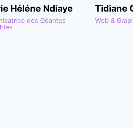
ie Héléne Ndiaye
Tidiane
nisatrice des Géantes
Web & Graph
bles​