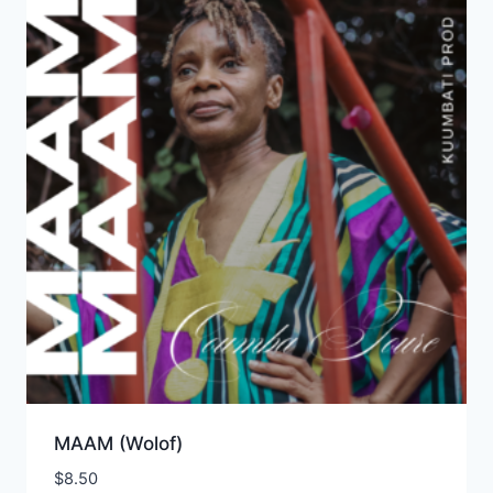
MAAM (Wolof)
$
8.50