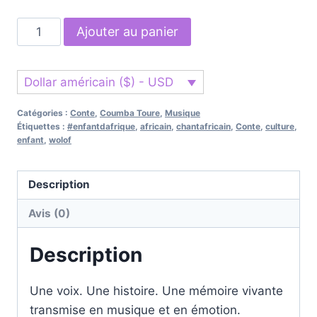
Ajouter au panier
Dollar américain ($) - USD
Catégories :
Conte
,
Coumba Toure
,
Musique
Étiquettes :
#enfantdafrique
,
africain
,
chantafricain
,
Conte
,
culture
,
enfant
,
wolof
Description
Avis (0)
Description
Une voix. Une histoire. Une mémoire vivante
transmise en musique et en émotion.