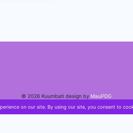
© 2026 Kuumbati design by
MauPDG
English
(
Anglais
)
Français