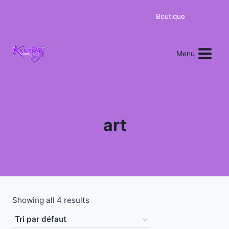
Boutique
0
Menu
art
Showing all 4 results