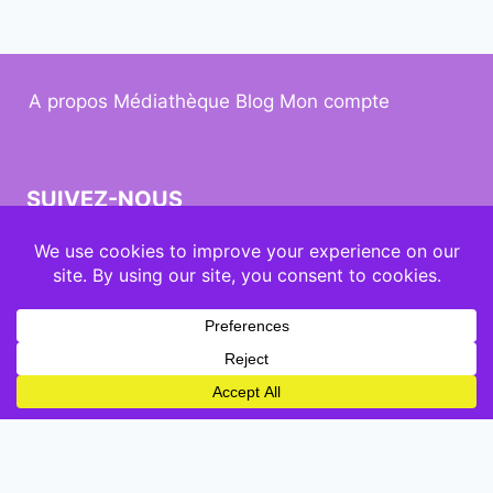
A propos
Médiathèque
Blog
Mon compte
SUIVEZ-NOUS
© 2026 Kuumbati design by
MauPDG
English
(
Anglais
)
Français