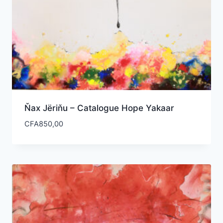
Ňax Jёriňu – Catalogue Hope Yakaar
CFA
850,00